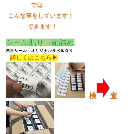
では
こんな事をしています！
できます！
シール貼り→
箱詰め
自社シール・オリジナルラベルＯＫ
詳しくはこちら
▶
検
査